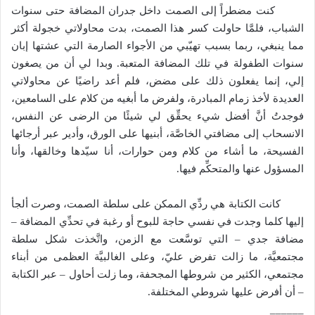
كنت مضطراً إلى الصمت داخل جدران المضافة حتى سنوات
الشباب، فلمَّا حاولت كسر هذا الصمت، بدت محاولاتي خجولة أكثر
مما ينبغي، ربما بسبب تهيّبي من الأجواء الصارمة التي عشتها إبان
سنوات الطفولة في تلك المضافة المتعبة. وبدا لي أن من يصغون
إلي، إنما يفعلون ذلك على مضض، فلم أعد راضيًا عن محاولاتي
العديدة لأخذ زمام المبادرة، ولفرض ما أبغيه من كلام على السامعين،
فوجدتُ أنَّ أفضل شيء يحقِّق لي شيئًا من الرضى عن النفس،
الانسحاب إلى مضافتي الخاصَّة، أبنيها على الورق، وأدير عبر أرجائها
الفسيحة، ما أشاء من كلام ومن حوارات، أنا سيّدها وخالقها، وأنا
المسؤول عنها والمتحكِّم فيها.
كانت الكتابة هي ردِّي الممكن على سلطة الصمت، وصرت ألجأ
إليها كلما وجدت في نفسي حاجة للبوح أو رغبة في تحدِّي المضافة –
مضافة جدي – التي توسَّعت مع الزمن، واتَّخذت شكل سلطة
مجتمعيَّة، ما زالت تفرض عليّ، وعلى الغالبيَّة العظمى من أبناء
مجتمعي، الكثير من شروطها المجحفة، وما زلت أحاول – عبر الكتابة
– أن أفرض عليها شروطي المختلفة.
______