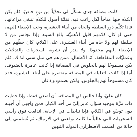
كانت مضافة جدي تشكِّل لي تحدّياً من نوعٍ خاصّ، فلم يكن
الكلام فيها متاحاً لكل راغب فيه. فثمَّة أصول للكلام تنبغي مراعاتها،
فإذا تكلَّم ذوو السلطة والجاه من أبناء العشيرة، وجب الإصغاء إليهم،
حتى لو كان كلامهم قليل الأهميَّة، بالغ السوء. وإذا تجاسر من لا
سلطة لهم ولا جاه من أبناء العشيرة، على الكلام، كان حظّهم من
الإصغاء إليهم محدودًا، ولا يندر أن تشوبه السخريات والتدخّلات
وعمليّات المقاطعة. أمّا الأطفال، ممن هم في مثل سني آنذاك، فلم
يكن مسموحًا لهم بالجلوس في المضافة إذا كانت عامرة بالضيوف،
أما إذا كانت التعليلة في المضافة مقتصرة على أبناء العشيرة، فقد
كان مسموحاً لهم بالجلوس، ولكن بصمتٍ وإذعان.
كان عليّ، وأنا جالس في المضافة، أن أصغي فقط، وإذا حظيت
ذات مرَّة بتوجيه سؤال عابر إليّ من أحد الكبار، فمن واجبي أن أجيبه
دون توسّع في الكلام، فإذا تباطأت في الإجابة، اندلعت فوق رأسي
السخريات التي غالباً ما كانت توقعني في الارتباك، ثم تُسلمني إلى
حالة من الصمت الاضطراري المؤلم المُهين.