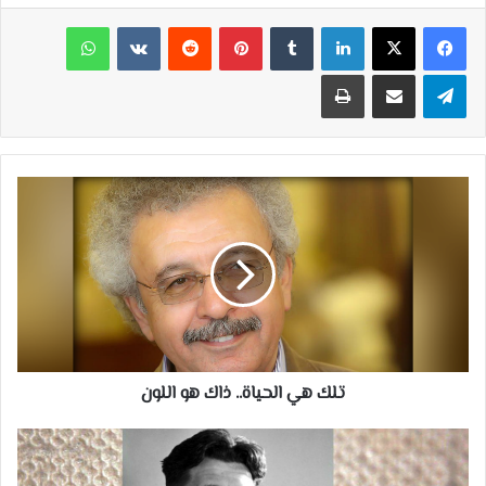
لينكدإن
بينتيريست
واتساب
تيلقرام
مشاركة عبر البريد
طباعة
تلك
هي
الحياة..
ذاك
هو
اللون
تلك هي الحياة.. ذاك هو اللون
لماذا
أكتب؟