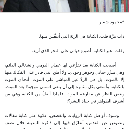
*محمود شقير
ذات مرَّة قلت: الكتابة هي الرئة التي أتنفَّس منها.
وقلت: عبر الكتابة، أصوغ حياتي على النحو الذي أريد.
أصبحت الكتابة بعد تفرُّغي لها عملي اليومي وانشغالي الدائم،
وهي مبرِّر حياتي وجوهر وجودي. ولا أظن أنني قادر على الفكاك منها
إلا بالموت، بل هي الردّ غير المباشر على الموت. أتحدَّى الموت
بالكتابة، وأسعى بكل مثابرة إلى أن يبقى اسمي موجودًا بعد الموت.
وبغض النظر عن مقارعة الموت، فلماذا أنفكّ من الكتابة وهي من
أشرف الظواهر في حياة البشر؟!
وسوف أواصل كتابة الروايات والقصص، علاوة على كتابة مقالات
ونصوص عن القدس، أتطرَّق فيها إلى ذاكرة المدينة خلال نصف