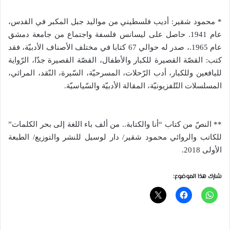
* محمود شقير: أديب فلسطيني من مواليد جبل المكبر في القدس،
عام 1941. حاصل على ليسانس فلسفة واجتماع من جامعة دمشق
عام 1965.، صدر له حوالي 67 كتابا في مختلف الأصناف الأدبيّة، فقد
كتب: القصّة القصيرة للكبار والأطفال، القصّة القصيرة جدّا، الرّواية
لليافعين وللكبار، أدب الرّحلات، المسرحيّة، السّيرة، النّقد، المراثي،
المسلسلات التّلفزيونيّة، المقالة الأدبيّة والسّياسيّة.
** النصّ من كتاب “أنا والكتابة.. من ألف باء اللغة إلى بحر الكلمات”
للكاتب والروائي محمود شقير/ دار لوسيل للنشر والتوزيع/ الطبعة
الأولى 2018.
شارك هذا الموضوع: