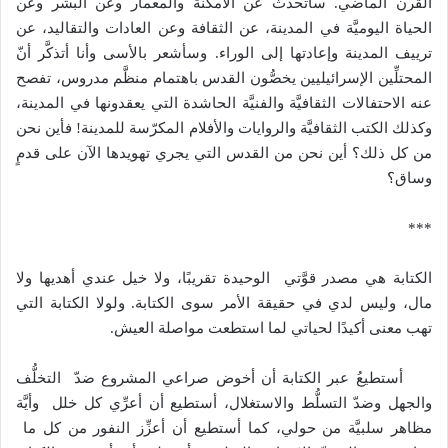
القرن الماضي. سأتحدَّث عن الأمكنة والمعمار وعن البشر وعن
الحياة اليوميَّة في المدينة، عن الثقافة وعن العادات والتقاليد، عن
ترييف المدينة وإعادتها إلى الوراء. وسأشعر بالأسى وأنا أتذكَّر أنّ
المحتلِّين الإسرائيليين يخصُّون القدس باهتمام منظَّم مدروس، تفصح
عنه الاحتفالات الثقافيَّة والفنيَّة الحاشدة التي يعقدونها في المدينة،
وكذلك الكتب الثقافيَّة والروايات والأفلام المكرّسة للمدينة! فأين نحن
من كل ذلك؟ أين نحن من القدس التي يجري تهويدها الآن على قدمٍ
وساق؟
***
الكتابة هي مصدر قوَّتي الوحيدة تقريبًا، ولا خيل عندي أهديها ولا
مال، وليس لدي في حقيقة الأمر سوى الكتابة. ولولا الكتابة التي
تهب معنى أكيدًا لحياتي لما استطعت مواصلة العيش.
أستطيعُ عبر الكتابة أن أخوض صراعي المشروع ضدّ التخلُّف
والجهل وضدّ التسلُّط والاستغلال، أستطيع أن أعرِّي كل خلل وأيَّة
مظاهر سلبيَّة من حولي، كما أستطيع أن أعزِّز النفور من كل ما