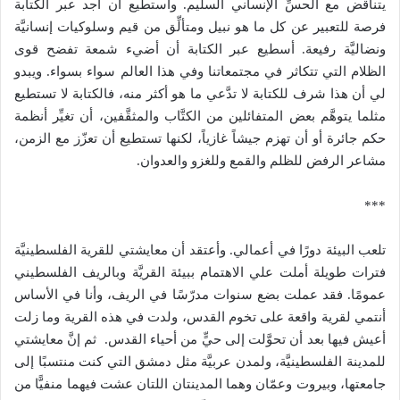
يتناقض مع الحسِّ الإنساني السليم. وأستطيع أن أجد عبر الكتابة
فرصة للتعبير عن كل ما هو نبيل ومتألِّق من قيم وسلوكيات إنسانيَّة
ونضاليَّة رفيعة. أسطيع عبر الكتابة أن أضيء شمعة تفضح قوى
الظلام التي تتكاثر في مجتمعاتنا وفي هذا العالم سواء بسواء. ويبدو
لي أن هذا شرف للكتابة لا تدَّعي ما هو أكثر منه، فالكتابة لا تستطيع
مثلما يتوهَّم بعض المتفائلين من الكتَّاب والمثقَّفين، أن تغيِّر أنظمة
حكم جائرة أو أن تهزم جيشاً غازياً، لكنها تستطيع أن تعزّز مع الزمن،
مشاعر الرفض للظلم والقمع وللغزو والعدوان.
***
تلعب البيئة دورًا في أعمالي. وأعتقد أن معايشتي للقرية الفلسطينيَّة
فترات طويلة أملت علي الاهتمام ببيئة القريَّة وبالريف الفلسطيني
عمومًا. فقد عملت بضع سنوات مدرّسًا في الريف، وأنا في الأساس
أنتمي لقرية واقعة على تخوم القدس، ولدت في هذه القرية وما زلت
أعيش فيها بعد أن تحوَّلت إلى حيٍّ من أحياء القدس. ثم إنَّ معايشتي
للمدينة الفلسطينيَّة، ولمدن عربيَّة مثل دمشق التي كنت منتسبًا إلى
جامعتها، وبيروت وعمّان وهما المدينتان اللتان عشت فيهما منفيًّا من