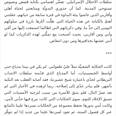
سلطات الاحتلال الإسرائيلي، تفسِّر اهتمامي بكتابة قصص ونصوص
تستوحي المدينة. كما أن جذوري البدويَّة ومتابعتي لحياة أهلي
وأقاربي الذين عاشوا بيئة البداوة في فترة سابقة من حياتهم، جعلتني
أهتمّ بالكتابة عن هذه الحياة التي ظلَّت آثارها بارزة في سلوكهم
اليومي إلى حدٍّ ما، وفي ذكرياتهم التي لطالما استمعت إليها من أمّي
وأبي ومن أقاربي، بحيث أصبحت مع تمثُّلي لهذه الذكريات كما لو
أنني عشتها بحذافيرها ومن دون انتقاص.
***
كانت الحكاية الشعبيَّة تملأ عليّ طفولتي. لم يكن في بيتنا مذياع حتى
أواسط الخمسينيات، أما المذياع الذي قدّمته سلطات الانتداب
البريطاني لجدّي باعتباره شيخ عشيرتنا، فقد أصابه العطب بعد النكبة
بأشهر، فلم يبادر جدّي إلى إصلاحه، ربما لزهده في الأخبار التي لم
تعد تسرّ البال، فلم يتبقَ للأسرة من سبب لتزجية الأمسيات التي
تسبق الإخلاد للنوم، سوى الحكايات التي كانت تبرع فيها جدَّتي لأمي،
وكانت أمي بدورها تحفظ مجموعة من الحكايات تسردها علينا بالتتابع
عبر كل فصول السنة، ثم تعود لسردها علينا من جديد إذا لم تتوفَّر