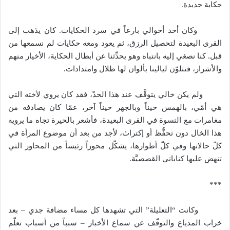
حكاية جديدة.
وكان أحد أخوالي بارعاً في سرد الحكايات. كان يذهب إلى
القرى البعيدة لتحصيل الرزق، ثم يعود ومعه حكايات لم نسمعها من
قبل. كنا نصغي إليه بانتباه وهو يحدِّثنا عن أبطال الحكاية، الأخيار منهم
والأشرار، فتتلوّن ليالينا بألوان لها ظلال وامتدادات.
ولم يكن خالي يتوقَّف عند هذا الحدّ، فقد كان يروي لأخته التي
هي أمّي، بالهمس حيناً وبالجهر حيناً آخر، عمّا كان يصادفه من
مغامرات مع النسوة في القرى البعيدة، فأشعر بالحيرة تجاه ما يرويه
هذا الخال دون تحفُّظ أو إكتراث، لأجد من بعد أن موضوع المرأة في
كلّ حالاتها وفي كلّ أطوارها، يشكّل محوراً رئيساً من المحاور التي
تنهض عليها كتاباتي القصصيَّة.
***
وكانت “التعليلة” التي تشهدها كل مساء مضافة جدي – بعد
خراب المذياع والتوقّف عن سماع الأخبار – سبباً من أسباب تعلّم