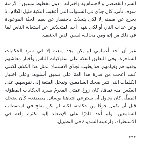
السرد القصصي والاهتمام به واختزانه – دون تخطيط مسبق – لأزمنة
سوف تأتي. كان جدِّي في السنوات التي أعقبت النكبة قليل الكلام، لا
يخرج عن صمته إلا لكي يتحدَّث باختصار عن نعيم الجنَّة الموعودة
وعن عذاب النار، أو لكي ينهى أحد المتحدّثين عن استغابة الناس لما
في ذلك من إثم ومن مخالفة لسنن الدين الحنيف.
غير أن أحد أعمامي لم يكن يجد متعته إلا في سرد الحكايات
الساخرة، وفي التعليق الفكه على سلوكيات الناس وأخبار معاشهم
وقعودهم وقيامهم، فلا يطيب لجدّي الاستماع لمثل هذا الكلام. لكنني
كنت أعجب من قدرة هذا العمّ على تنميق أسلوبه، وعلى اختيار
الكلمات التي تثير ضحك السامعين، وتدخل المتعة إلى نفوسهم. على
العكس منه تمامًا، كان زوجُ عمتي المغرمُ بسرد الحكايات المطوّلة
المملَّة. كان يحاول أن يسترعي انتباهنا بوسائل مصطنعة، كأن يضحك
قبل أن يكمل جزءًا من حكايته، لكنه لم يكن يفلح في استقطاب
السامعين، ولم أعد قادرًا على الإصغاء إليه لكثرة ولعه في
الاستطراد، ولرغبته الشديدة في التطويل.
***