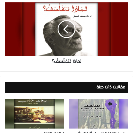
لماذا
نتَفَلْسَفُ؟
لماذا نتَفَلْسَفُ؟
مقالات ذات صلة