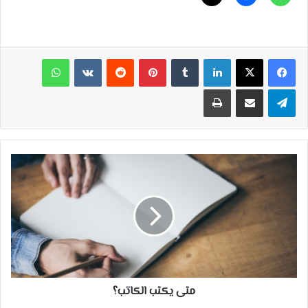
لينكدإن
بينتيريست
واتساب
تيلقرام
مشاركة عبر البريد
طباعة
متى
يكتب
الكاتب؟
متى يكتب الكاتب؟