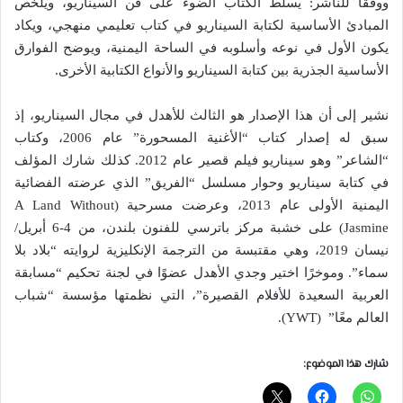
ووفقًا للناشر: يسلط الكتاب الضوء على فن السيناريو، ويُلخص
المبادئ الأساسية لكتابة السيناريو في كتاب تعليمي منهجي، ويكاد
يكون الأول في نوعه وأسلوبه في الساحة اليمنية، ويوضح الفوارق
الأساسية الجذرية بين كتابة السيناريو والأنواع الكتابية الأخرى.
نشير إلى أن هذا الإصدار هو الثالث للأهدل في مجال السيناريو، إذ
سبق له إصدار كتاب “الأغنية المسحورة” عام 2006، وكتاب
“الشاعر” وهو سيناريو فيلم قصير عام 2012. كذلك شارك المؤلف
في كتابة سيناريو وحوار مسلسل “الفريق” الذي عرضته الفضائية
اليمنية الأولى عام 2013، وعرضت مسرحية (A Land Without
Jasmine) على خشبة مركز باترسي للفنون بلندن، من 4-6 أبريل/
نيسان 2019، وهي مقتبسة من الترجمة الإنكليزية لروايته “بلاد بلا
سماء”. وموخرًا اختير وجدي الأهدل عضوًا في لجنة تحكيم “مسابقة
العربية السعيدة للأفلام القصيرة”، التي نظمتها مؤسسة “شباب
العالم معًا” (YWT).
شارك هذا الموضوع: