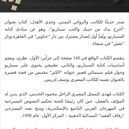
صدر حديثًا للكاتب والروائي اليمني، وجدي الأهدل، كتاب بعنوان
“أخرِج يدك من جيبك واكتب سيناريو”، وهو عن مبادئ كتابة
السيناريو، ويُعدّ أول إصدار مشترك بين دار “عناوين” في القاهرة ودار
“نقش” في صنعاء.
ينقسم الكتاب الواقع في 140 صفحة إلى جزأين: الأول، نظري، ويضم
أساسيات كتابة السيناريو، والثاني، تطبيقي يحتوي على سيناريو
وحوار فيلم سينمائي قصير عنوانه “الكنز” مقتبس من قصة قصيرة
بالعنوان نفسه للكاتب المصري يوسف إدريس.
الكتاب مُهدى للممثل المصري الراحل محمود الحديني، الذي يدين له
المؤلف بالفضل، حين كان رئيسًا للجنة تحكيم النصوص المسرحية
في المهرجان العربي التاسع بالإسكندرية، ومنح نصه المسرحي
“زفاف العقيد” الميدالية الذهبية – المركز الأول، عام 1998.