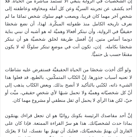
إنَّ الشخصيّات في الرواية ينبغي ألا تستمدّ مباشرة من الحياة. فلا
أحد يكشف عن تجربته السريَّة وعن كل أمله ومخاوفه وعاطفته إلى
شخصٍ آخر مهما كان قريبا، ويصعب فهم سلوك شخص تمامًا ما لم
نعرف تاريخه الكامل منذ طفولته المبكّرة. لهذا، أن نضع شخصًا
حقيقيًّا في الرواية، وأن نبتكر أفعالا وهميَّة له هو أشبه أن نبني بناية
دونما أساس متين. إنَّ أفضل طريقة لخلق شخصيَّة هو أن نبتكر
شخصًا بكامله. إذن، تكون أنت في موضعٍ تبتكر سلوكًا له لا يكون
مقنعًا حسب بل حتميًّا.
ولو أنّك أخذت شخصًا من الحياة الحقيقيَّة فستفرض عليه نشاطات
لا تعنيه أسباب جذورها. إنَّ الكتّاب المتمكّنين، بالطبع، قد فعلوا هذا
الشيء ذاته، لكنّني بالتأكيد لا أنصح بذلك. وبعض الكتّاب يذهب إلى
أنّ كل شخصيّاته وهميَّة ولا تحمل شبهًا لأي شخصٍ حقيقي، ميِّت أو
حيّ، لكن هذا الرأي لا يحمل أي ثقل منطقي أو مشروع مهما كان.
إنَّ أحد مقاصدك الرئيسة بكونك روائيّا هو ان تجعل قراءك يهتمّون
بماذا حدث لشخصيّاتك. هذا هو سرّ القراءة الممتعة. فإذا كان على
القارئ أن يهتمّ بشخصيّاتك، فعليك أن تهتمّ بها نفسك، لذا لا يغرّنك