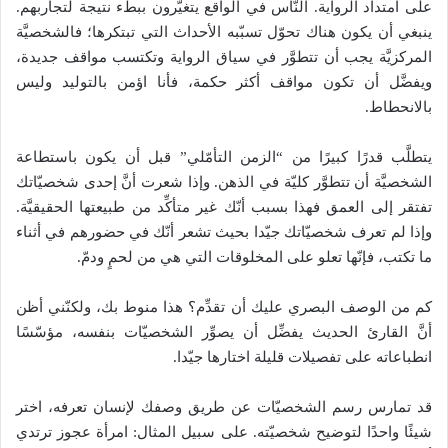
على امتداد الرواية. النّاس في الواقع يتغيّرون ببطء نتيجة لتجاربهم.
ينبغي أن يكون هناك تحوّل تسبّبه الأحداث التي تبتكرها؛ فالشخصيَّة
المركزيَّة يجب أن تتطوَّر في سياق الرواية وتكتسب مواقف جديدة،
ويفضَّل أن تكون مواقف أكثر حكمة، فأنا اؤمن بالتوليد وليس
بالانحطاط.
يتطلَّب قدرًا كبيرًا من “الزمن التأمّلي” قبل أن يكون باستطاعة
الشخصيَّة أن تتطوَّر كليّة في الذهن. وإذا شعرت أنَّ إحدى شخصيّاتك
تفتقر إلى العمق فهذا بسبب أنّك غير متأكِّد من طبيعتها الحقيقيَّة.
وإذا لم تعرف شخصيّاتك جيّدا بحيث تشعر أنّك في حضورهم في أثناء
ما تكتب، فإنّها تعلو على المخلوقات التي هي من لحمٍ ودمّ.
كم من الوصف البصري عليك أن تقدِّم؟ هذا منوط بك، ولكنّني أظن
أنَّ القارئ الحديث يفضِّل أن يصوِّر الشخصيّات بنفسه، مؤسّسًا
انطباعاته على تفصيلات قليلة اختارها جيّدا.
قد تمارس رسم الشخصيّات عن طريق وصفك لإنسان تعرفه، اختر
شيئًا واحدًا لتوضيح شخصيّته. على سبيل المثال: امرأة عجوز ترتدي