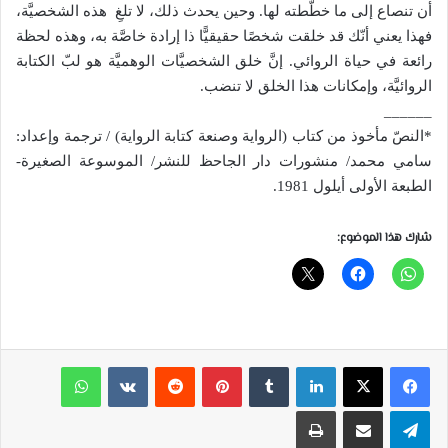
أن تنصاع إلى ما خطّطته لها. وحين يحدث ذلك، لا تلغِ هذه الشخصيَّة،
فهذا يعني أنّك قد خلقت شخصًا حقيقيًّا ذا إرادة خاصَّة به، وهذه لحظة
رائعة في حياة الروائي. إنَّ خلق الشخصيَّات الوهميَّة هو لبّ الكتابة
الروائيَّة، وإمكانات هذا الخلق لا تنضب.
______
*النصّ مأخوذ من كتاب (الرواية وصنعة كتابة الرواية) / ترجمة وإعداد:
سامي محمد/ منشورات دار الجاحظ للنشر/ الموسوعة الصغيرة-
الطبعة الأولى أيلول 1981.
شارك هذا الموضوع:
لينكدإن
بينتيريست
واتساب
تيلقرام
مشاركة عبر البريد
طباعة