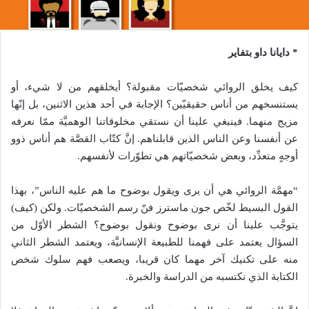
* دايانا داو بتفاير
كيف يخلق الروائي شخصيّات مقبولة؟ أيخلقهم من لا شيء، أو
يستنسخهم من أناس حقيقيّين؟ الإجابة في أحد هذين الاثنين، بل إنّها
مزيج منهما. فينبغي علينا أن نستقي مخلوقاتنا الوهميَّة ممّا نعرفه
عن أنفسنا وعن الناس الذين قابلناهم. إنَّ كتّاب القصَّة هم أناس ذوو
أوجهٍ متعدِّد، وبعض شخصيّاتهم هي تطوّرات لأنفسهم.
“مهمَّة الروائي هي أن يرى ويقول بوضوح ما هم عليه الناس”، بهذا
القول البسيط لخّص جون ماسترز فنّ رسم الشخصيّات. ولكن (كيف)
يتوجَّب علينا أن نرى بوضوح ونقول بوضوح؟ الشطر الأوّل من
السؤال يعتمد على فهمنا للطبيعة الإنسانيَّة، ويعتمد الشطر الثاني
منه على تكنيك آخر مهما كان قريبا، ويصعب فهم سلوك شخص
الكتابة الذي نكتسبه من الدراسة والخبرة.