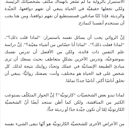
الاستمرار بالرواية ما لم تشعر بانهماك مكثّف بشخصيّاتك الرئيسة.
ولكي تجعلها حقيقيَّة في الحياة ينبغي أن تفهم دوافعها، الجيِّدة
والرديئة. فإذا كنّا صادقين فسنستطيع أن نفهم دوافعنا، ومن هنا يجب
أن نستخدم أنفسنا كنماذج.
إنَّ الروائي يجب أن يسائل نفسه باستمرار: “لماذا قلت ذلك؟”،
“لماذا فعلت ذلك؟”، “لماذا أنا حسّاس من أشياء معيّنة؟”. إنَّ دراسة
علم النفس ذات فائدة، ولكن من الأفضل أن تدرس نفسك
بموضوعيَّة، وتدرس الآخرين بشكلٍ متعاطف بحيث يسعك أن ترى
مبادئ الطبيعة الإنسانيَّة في عملك وتحدّد روايتك نتيجة لذلك. كل
شخص على قيد الحياة هو مختلف، وأنت- بصفتك روائيًّا- ينبغي أن
تخلق أناسًا أكثر، أناسًا جددًا تمامًا.
لماذا تبدو بعض الشخصيّات “كارتونيَّة”؟ إنَّ الحوار المتكلّف يستوعب
الكثير من المناقشة، ولكن كما أظن ستجد أيضًا أنّ الشخصيَّة
الكارتونيَّة إمّا أن تكون جيِّدة جدًا أو رديئة جدًّا.
من الأعراض الأخرى للشخصيَّة الكارتونيَّة هو أنّها تبقى الشيء نفسه