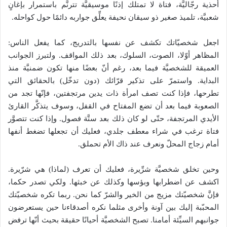
أحذية رجّاليَّة، فتاة لا تمتلك إذنًا موسيقيَّة تترنَّم باستمرار بإغانٍ
شعبيَّة، تلميذ صغير ذو سيقان نحيفة يعلِّق جواربه دائمًا حول كواحله.
اجعل شخصيّاتك تكشف عن نفسها بالتدريج، كما يفعل الناس:
المظاهر أوّلا، الصوت، السلوك، بعد ذلك المواقف. ولتبرز الجوانب
العميقة للشخصيَّة فيما بعد، رغم أنّ بعضًا منها تكون ضمنيَّة منذ
البداية. واستمرّ على تذكير قرّائك (دون تدخّل) بالحقائق التي
تطرحها، فإذا كنت تصف امرأة ذات يدين مرتجفتين، فإنّها تجد من
الصعوبة فيما بعد أن تضع المفتاح في القفل، وسوف يتذكَّر القارئ
الأيدي المرتجفة، حتّى لو كان ذلك بعد ستَّة فصول. وإذا كنت تتصوَّر
فتاة ترغب في شراء معطف جلدي، فعليك أن تجعلها تضغط أنفها
أمام زجاج المحلّ ونعرف عند ذاك الأم تحملق.
وحين تخلق شخصيَّة شرِّيرة، فعليك أن تعرف (لماذا) هي شرّيرة.
اكشف عن اضطرابها وبؤسها وكذلك عن خبثها. ولكي تصدر حكما،
فإنَّ شخصيّتك مزيج من الخير والشرّ كما نحن. ربما تكره شخصيّتك
المحبّبة إليك بين آونة وأخرى مثلما نكره أصدقاءنا حين يستعرضون
جوانبهم السيِّئة أمامنا. تصبح الشخصيَّة أحيانًا حقيقة بحيث أنّها ترفض