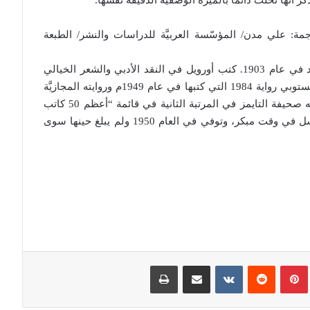
مة: علي مدن/ المؤسّسة العربيَّة للدراسات والنشر/ الطبعة
** جورج أورويل: هو صحافي وروائي بريطاني، ولد في عام 1903. كتب أورويل في النقد الأدبي والشعر الخيالي
والصحافة الجدلية. أكثر عمل عرف به هو عمله الديستوبي رواية 1984 التي كتبها في عام 1949م وروايته المجازيَّة
مزرعة الحيوان عام 1945م . في عام 2008م وضعته صحيفة التايمز في المرتبة الثانية في قائمة “أعظم 50 كاتب
بريطاني منذ عام 1945″،عانى أورويل من مرض السل في وقت مبكر، وتوفي في العام 1950 ولم يبلغ حينها سوى
بينتيريست
مشاركة عبر البريد
طباعة