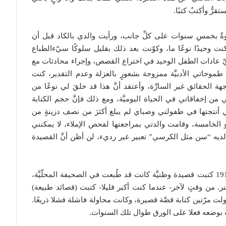
رُّ وأكتبُ كتبًا.
وةٌ بخمسِ سنوات على كلِّ جانب، ورأيت والدي بالكاد قبل أن
ت وحيدًا نوعًا ما، وكوّنت بعد ذلك بقليل سلوكًا سيّءالطباع
يّ عادات الطفل الوحيد في اختراع القصص، وإجراء محادثات مع
طموحاتي الأدبيَّة ممزوجة بشعورٍ بالعزلة وعدم التقدير، كنت
ة الحقائق غير السارَّة، وأعتقد أنَّ هذا قد خلقَ لي نوعًا من
ن إخفاقاتي في الحياة اليوميَّة، ومع ذلك فإنَّ حجم الكتابة
التي أنتجتها في طفولتي وصباي لم يبلغ أكثرَ من نصف دزينةٍ من
 الخامسة، وقامت والدتي بمراجعتها لفحص الإملاء، لا يمكنني
كان لديه “سن مثل الكرسي” تعبير غير رديء، لن أظن أنَّ القصيدة
في سنِّ الحادية عشر، عندما اندلعت حرب 1914-1918 كتبت قصيدة وطنيَّة كانت قد طُبعت في الصحيفة المحلّيَّة،
. من وقتٍ لآخر- عندما كنت أكبر قليلا- كتبت (قصائد طبيعة)
ت مرّتين كتابة قصَّة قصيرة، وكانت محاولة فاشلة فشلا ذريعًا.
ت بوضعه فعلا على الورق طوال تلك السنوات.