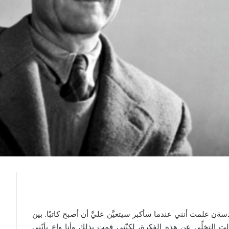
دسةن علمت أنني عندما سأكبر سيتعيَّن عليَّ أن أصبح كاتبًا. بين
ت التخلِّي عن هذه الفكرة، لكنّني قمت بذلك وأنا واعٍ بأنّني