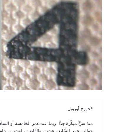
*جورج أورويل
منذ سنٍّ مبكِّرة جدّا- ربما عند عمر الخامسة أو السا
حوالي عمر السَّابعة عشرة والرّابعة والعشرين حاول