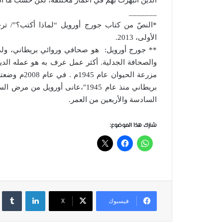
_______
*النصّ من كتاب جورج أورويل “لماذا أكتب؟”/ ترج
الأولى، 2013.
السادسة والأربعين من العمر.
شارك هذا الموضوع:
لينكدإن
فيسبوك
‫X