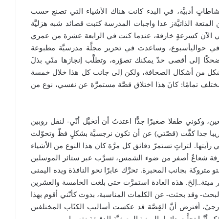
طاتٍ أدبيَّة، في البدء كانت هناك الأشياء التي تصنع حسب
المتعة الذاتيَّةز عدا واجبات المدرسة كتبت قصائد شبه هزليَّة
 لي الآن كسرعةٍ خارقة، عندما كنت في الرابعة عشرة من عمري
 في حواليأسبوع، وساعدت في تحرير مجلَّة مدرسيَّة مطبوعة
حكًا إلى أقصى حدّ يمكنك تصوّره، وتطلَّب إنجازها منّي بذلَ
ص شكل من أشكال الصحافة، ولكن إلى جانب كل هذا خلال خمسة
 مختلف تمامًا: كانَ هذا اختلاق قصَّة مستمرَّة عن نفسي، نوع من
، وكوني طفلا صغيرًا جدًّا اعتدتُ أن أتخيَّل أنّي- لنقل روبين
ا جدا كفَّت (قصّتي) عن أن تكون نرجسيَّة بشكلٍ فظّ وتحوّلت
رأيتها. لتراتٍ تستمرّ دقائق كل مرَّة كان هذا النوع من الأشياء
غرفة شعاعٌ أصفر من ضوء الشمس، تسرَّب عبر ستائر الموسلين
متروكة بجانب المحبرة. تحرَّك عابرًا نحو النافذة ويده اليمنى
ميتة..إلخ. هذه العادة استمرَّت حتى بلغت الخامسة والعشرين
البحث- وقد بحثت- عن الكلمات المناسبة، بدوت كأنّني أقوم بهذا
جيّ، أفترض أنَّ القِصَّة قد عكست أساليب الكتّاب المختلفين
َّها تحلَّت دائما بالميزة الوصفيَّة الدقيقة نفسها.