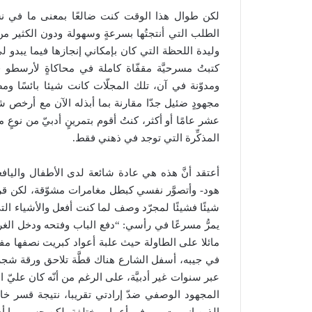
لكن طوال هذا الوقت كنت ضالعًا بمعنى ما في نشا
الطلب التي أنتجتُها بسرعةٍ وسهولة ودون الكثير من 
وليدة اللحظة التي كان بإمكاني إنجازها فيما يبدو
كتبتُ مسرحيَّة مقفّاة كاملة في محاكاةٍ لأرسطو
ومدوّنة في آن، تلك المجلّات كانت شيئا بائسًا ومض
مجهودٍ ضئيل جدّا مقارنة بما أبذله الآن مع أرخ
عشر عامًا أو أكثر، كنتُ أقوم بتمرينٍ أدبيّ من نوعٍ
المذكِّرة التي توجد في ذهني فقط.
أعتقد أنَّ هذه هي عادة شائعة لدى الأطفال واليافعين
هود- وأتصوَّر نفسي كبطل مغامرات مشوّقة، لكن قريب
شيئًا فشيئًا لمجرّد وصف لما كنت أفعل والأشياء التي 
يمرُّ مسرعًا في رأسي: “دفع الباب وفتحه ودخل ال
مائلا على الطاولة حيث علبة أعواد كبريت نصفها مفتو 
في جيبه، أسفل الشارع هناك قطَّة تلاحق ورقة شجر 
عبر سنوات غير أدبيَّة، على الرغم من أنّه كان عليّ 
المجهود الوصفي ضدّ إرادتي تقريبا، نتيجة قسر خار
الذين انبهرت بهم في أعمار مختلفة، لكن حسب ما أذكر أن