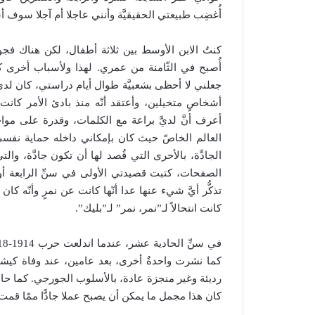
أُغضِب طبيعتي الحقيقيَّة وأنني عاجلا أم آجلا سوف أستق
كنتُ الابن الأوسط بين ثلاثة أطفال، لكن هناك فج
أُصبح في الثّامنة من عمري. لهذا ولأسباب أخرى كن
جعلني لا أحظى بشعبيَّة طوال أيام دراستي، كان لد
أشخاصٍ متخيلين، وأعتقد أنّه منذ بادئ الأمر كانت 
أعرف أنَّ لديَّ براعة مع الكلمات، وقدرة على مواجه
العالم الخاصّ حيث كان بإمكاني داخله حماية نفسي م
الجادَّة، بالأحرى التي قُصد لها أن تكون جادَّة، و
الصفحات، كتبت قصيدتي الأولى في سنِّ الرابعة أو
تذكُّر أيَّ شيء عنها عدا أنّها كانت عن نمرٍ وأنّه 
كانت انتحالاً لـ”نمر، نمر” لـ”بليك”.
كما نشرت واحدةٌ أخرى، بعد عامين، عند وفاة كيشنر
رديئة وغير منجزة عادة، بالأسلوب الجورجي. كما حاول
كان هذا مجمل ما يمكن أن يصبح عملا جادًّا ممّا قم